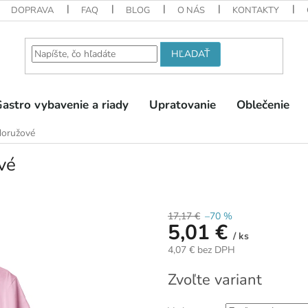
DOPRAVA
FAQ
BLOG
O NÁS
KONTAKTY
HĽADAŤ
astro vybavenie a riady
Upratovanie
Oblečenie
doružové
vé
17,17 €
–70 %
5,01 €
/ ks
4,07 € bez DPH
Jednotková
Zvoľte variant
cena: