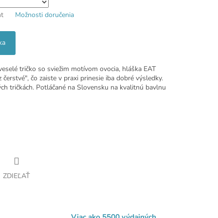
nt
Možnosti doručenia
ka
veselé tričko so sviežim motívom ovocia, hláška EAT
erstvé", čo zaiste v praxi prinesie iba dobré výsledky.
ch tričkách. Potláčané na Slovensku na kvalitnú bavlnu
ZDIEĽAŤ
Viac ako 5500 výdajných