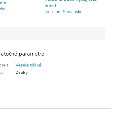
dín
miest
vky
po celom Slovensku
atočné parametre
gória
:
Veselé tričká
ka
:
2 roky