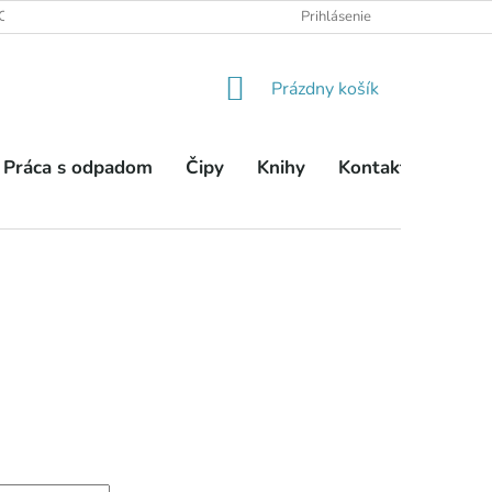
OBCHODNÉ PODMIENKY
PODMIENKY OCHRANY OSOBNÝCH ÚDA
Prihlásenie
NÁKUPNÝ
Prázdny košík
KOŠÍK
Práca s odpadom
Čipy
Knihy
Kontakty