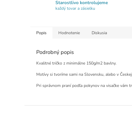
Starostlivo kontrolujeme
každý tovar a zásielku
Popis
Hodnotenie
Diskusia
Podrobný popis
Kvalitné tričko z minimálne 150g/m2 bavlny.
Motívy si tvoríme sami na Slovensku, alebo v Českej
Pri správnom praní podľa pokynov na visačke vám tri
Z
á
p
ä