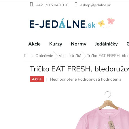
Prejsť
+421 915 040 010
eshop@jedalne.sk
na
obsah
Akcie
Kurzy
Normy
Jedálničky
G
Oblečenie
Veselé tričká
Tričko EAT FRESH, ble
Domov
Tričko EAT FRESH, bledoružo
Priemerné
Neohodnotené
Podrobnosti hodnotenia
Akcia
hodnotenie
produktu
je
0,0
z
5
hviezdičiek.