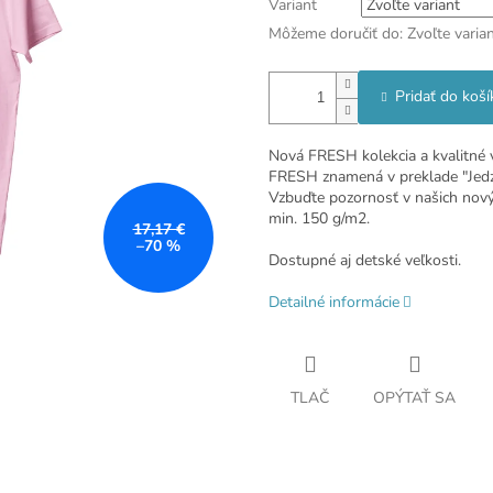
Variant
Môžeme doručiť do:
Zvoľte varia
Pridať do koší
Nová FRESH kolekcia a kvalitné 
FRESH znamená v preklade "Jedz č
Vzbuďte pozornosť v našich nový
min. 150 g/m2.
17,17 €
–70 %
Dostupné aj detské veľkosti.
Detailné informácie
TLAČ
OPÝTAŤ SA