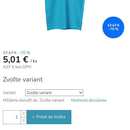
17,17 €
–70 %
17,17 €
–70 %
5,01 €
/ ks
4,07 € bez DPH
Jednotková
Zvoľte variant
cena:
Variant
Môžeme doručiť do:
Zvoľte variant
Možnosti doručenia
Pridať do košíka