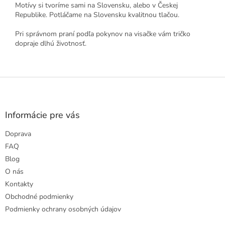
Motívy si tvoríme sami na Slovensku, alebo v Českej
Republike. Potláčame na Slovensku kvalitnou tlačou.
Pri správnom praní podľa pokynov na visačke vám tričko
dopraje dlhú životnosť.
Z
á
p
ä
Informácie pre vás
t
Doprava
i
e
FAQ
Blog
O nás
Kontakty
Obchodné podmienky
Podmienky ochrany osobných údajov