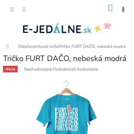
Prejsť
NÁKU
na
obsah
KOŠÍK
Domov
Oblečenie
Veselé tričká
Tričko FURT DAČO, nebeská modrá
Tričko FURT DAČO, nebeská modrá
Priemerné
Neohodnotené
Podrobnosti hodnotenia
Akcia
hodnotenie
produktu
je
0,0
z
5
hviezdičiek.