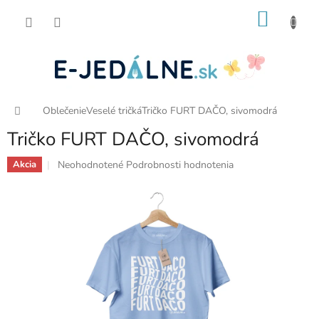
Prejsť
NÁKU
na
obsah
KOŠÍK
Domov
Oblečenie
Veselé tričká
Tričko FURT DAČO, sivomodrá
Tričko FURT DAČO, sivomodrá
Priemerné
Neohodnotené
Podrobnosti hodnotenia
Akcia
hodnotenie
produktu
je
0,0
z
5
hviezdičiek.