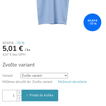
17,17 €
–70 %
17,17 €
–70 %
5,01 €
/ ks
4,07 € bez DPH
Jednotková
Zvoľte variant
cena:
Variant
Môžeme doručiť do:
Zvoľte variant
Možnosti doručenia
Pridať do košíka