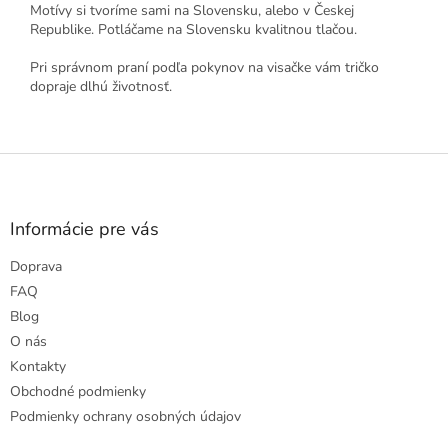
Motívy si tvoríme sami na Slovensku, alebo v Českej
Republike. Potláčame na Slovensku kvalitnou tlačou.
Pri správnom praní podľa pokynov na visačke vám tričko
dopraje dlhú životnosť.
Z
á
p
ä
Informácie pre vás
t
Doprava
i
e
FAQ
Blog
O nás
Kontakty
Obchodné podmienky
Podmienky ochrany osobných údajov