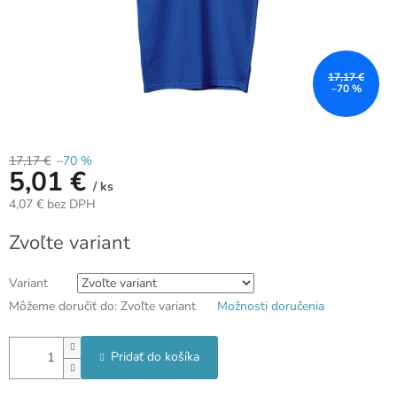
17,17 €
–70 %
17,17 €
–70 %
5,01 €
/ ks
4,07 € bez DPH
Jednotková
Zvoľte variant
cena:
Variant
Môžeme doručiť do:
Zvoľte variant
Možnosti doručenia
Pridať do košíka