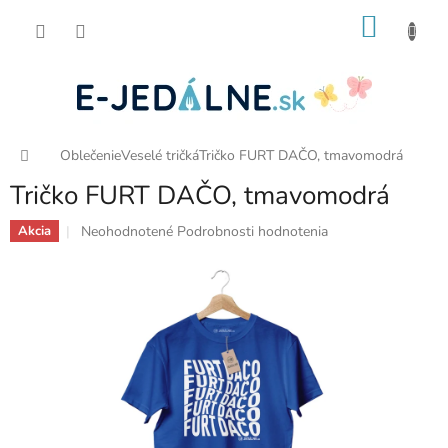
Prejsť
NÁKU
na
obsah
KOŠÍK
Domov
Oblečenie
Veselé tričká
Tričko FURT DAČO, tmavomodrá
Tričko FURT DAČO, tmavomodrá
Priemerné
Neohodnotené
Podrobnosti hodnotenia
Akcia
hodnotenie
produktu
je
0,0
z
5
hviezdičiek.