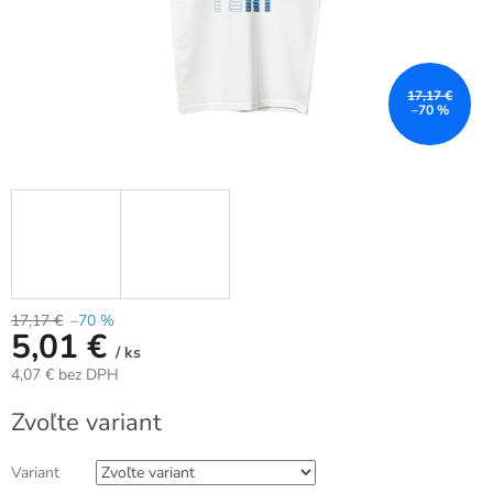
17,17 €
–70 %
17,17 €
–70 %
5,01 €
/ ks
4,07 € bez DPH
Jednotková
Zvoľte variant
cena:
Variant