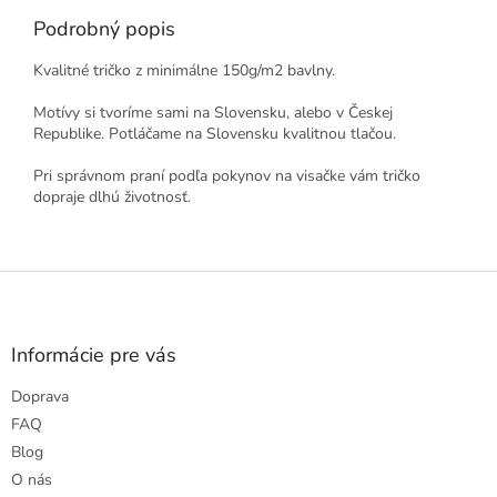
Podrobný popis
Kvalitné tričko z minimálne 150g/m2 bavlny.
Motívy si tvoríme sami na Slovensku, alebo v Českej
Republike. Potláčame na Slovensku kvalitnou tlačou.
Pri správnom praní podľa pokynov na visačke vám tričko
dopraje dlhú životnosť.
Z
á
p
ä
Informácie pre vás
t
Doprava
i
e
FAQ
Blog
O nás