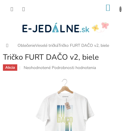
Prejsť
NÁKU
na
obsah
KOŠÍK
Domov
Oblečenie
Veselé tričká
Tričko FURT DAČO v2, biele
Tričko FURT DAČO v2, biele
Priemerné
Neohodnotené
Podrobnosti hodnotenia
Akcia
hodnotenie
produktu
je
0,0
z
5
hviezdičiek.