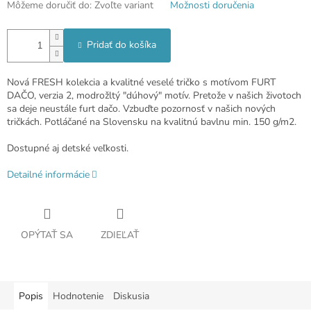
Môžeme doručiť do:
Zvoľte variant
Možnosti doručenia
Pridať do košíka
Nová FRESH kolekcia a kvalitné veselé tričko s motívom FURT
DAČO, verzia 2, modrožltý "dúhový" motív. Pretože v našich životoch
sa deje neustále furt dačo. Vzbuďte pozornosť v našich nových
tričkách. Potláčané na Slovensku na kvalitnú bavlnu min. 150 g/m2.
Dostupné aj detské veľkosti.
Detailné informácie
OPÝTAŤ SA
ZDIEĽAŤ
Popis
Hodnotenie
Diskusia