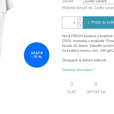
Variant
Môžeme doručiť do:
Zvoľte varia
Pridať do koší
Nová FRESH kolekcia a kvalitné
COOL znamená v preklade "Ostaň 
človek cíti dobre. Vzbuďte pozor
na kvalitnú bavlnu min. 150 g/m2
17,17 €
–70 %
Dostupné aj detské veľkosti.
Detailné informácie
TLAČ
OPÝTAŤ SA