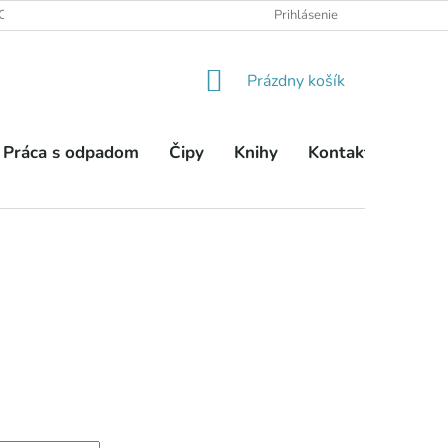
OBCHODNÉ PODMIENKY
PODMIENKY OCHRANY OSOBNÝCH ÚDA
Prihlásenie
NÁKUPNÝ
Prázdny košík
KOŠÍK
Práca s odpadom
Čipy
Knihy
Kontakty