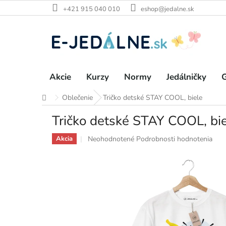
Prejsť
+421 915 040 010
eshop@jedalne.sk
na
obsah
Akcie
Kurzy
Normy
Jedálničky
G
Oblečenie
Tričko detské STAY COOL, biele
Domov
Tričko detské STAY COOL, bi
Priemerné
Neohodnotené
Podrobnosti hodnotenia
Akcia
hodnotenie
produktu
je
0,0
z
5
hviezdičiek.