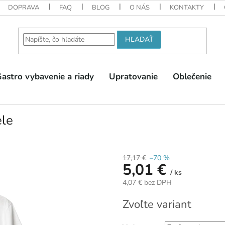
DOPRAVA
FAQ
BLOG
O NÁS
KONTAKTY
HĽADAŤ
astro vybavenie a riady
Upratovanie
Oblečenie
ele
17,17 €
–70 %
5,01 €
/ ks
4,07 € bez DPH
Jednotková
Zvoľte variant
cena: