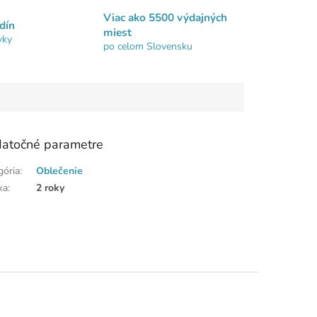
Viac ako 5500 výdajných
dín
miest
vky
po celom Slovensku
atočné parametre
gória
:
Oblečenie
ka
:
2 roky