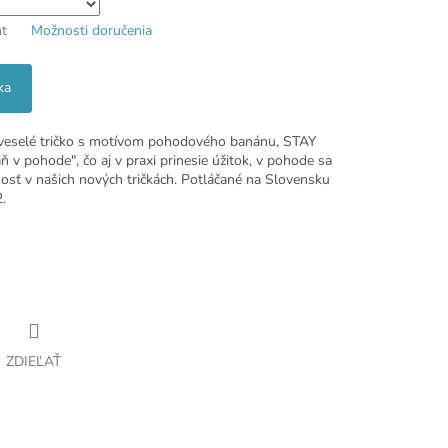
nt
Možnosti doručenia
ka
 veselé tričko s motívom pohodového banánu, STAY
v pohode", čo aj v praxi prinesie úžitok, v pohode sa
nosť v našich nových tričkách. Potláčané na Slovensku
.
ZDIEĽAŤ