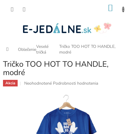
Prejsť
NÁKU
na
obsah
KOŠÍK
Veselé
Tričko TOO HOT TO HANDLE,
Domov
Oblečenie
tričká
modré
Tričko TOO HOT TO HANDLE,
modré
Priemerné
Neohodnotené
Podrobnosti hodnotenia
Akcia
hodnotenie
produktu
je
0,0
z
5
hviezdičiek.