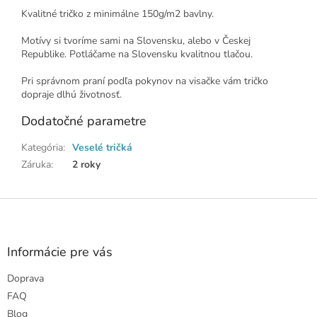
Kvalitné tričko z minimálne 150g/m2 bavlny.
Motívy si tvoríme sami na Slovensku, alebo v Českej
Republike. Potláčame na Slovensku kvalitnou tlačou.
Pri správnom praní podľa pokynov na visačke vám tričko
dopraje dlhú životnosť.
Dodatočné parametre
Kategória
:
Veselé tričká
Záruka
:
2 roky
Z
á
p
ä
Informácie pre vás
t
Doprava
i
e
FAQ
Blog