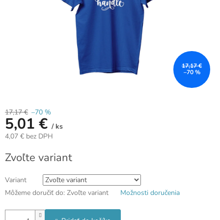
17,17 €
–70 %
17,17 €
–70 %
5,01 €
/ ks
4,07 € bez DPH
Jednotková
Zvoľte variant
cena:
Variant
Môžeme doručiť do:
Zvoľte variant
Možnosti doručenia