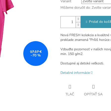
Variant
Môžeme doručiť do:
Zvoľte varia
Pridať do koší
Nová FRESH kolekcia a kvalitn
preklade znamená "Príliš horúce 
Vzbuďte pozornosť v našich nový
17,17 €
min. 150 g/m2.
–70 %
Dostupné aj detské veľkosti.
Detailné informácie
TLAČ
OPÝTAŤ SA