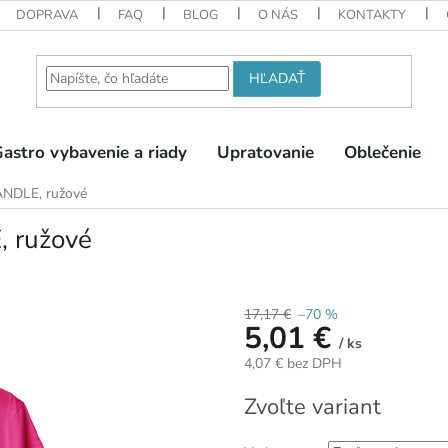
DOPRAVA
FAQ
BLOG
O NÁS
KONTAKTY
HĽADAŤ
astro vybavenie a riady
Upratovanie
Oblečenie
NDLE, ružové
 ružové
17,17 €
–70 %
5,01 €
/ ks
4,07 € bez DPH
Jednotková
Zvoľte variant
cena: