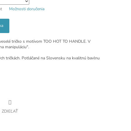
nt
Možnosti doručenia
ka
é veselé tričko s motívom TOO HOT TO HANDLE. V
na manipuláciu".
ch tričkách. Potláčané na Slovensku na kvalitnú bavlnu
ZDIEĽAŤ