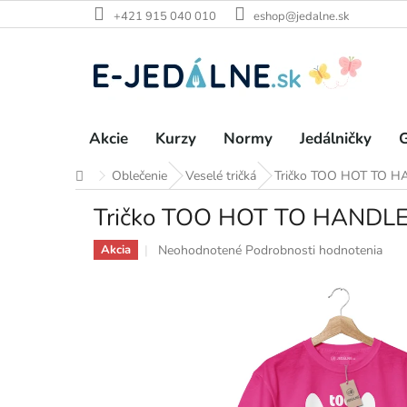
Prejsť
+421 915 040 010
eshop@jedalne.sk
na
obsah
Akcie
Kurzy
Normy
Jedálničky
G
Oblečenie
Veselé tričká
Tričko TOO HOT TO HA
Domov
Tričko TOO HOT TO HANDLE,
Priemerné
Neohodnotené
Podrobnosti hodnotenia
Akcia
hodnotenie
produktu
je
0,0
z
5
hviezdičiek.