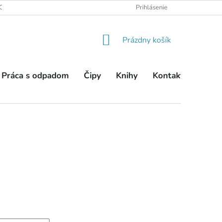
OBCHODNÉ PODMIENKY
PODMIENKY OCHRANY OSOBNÝCH ÚDA
Prihlásenie
NÁKUPNÝ
Prázdny košík
KOŠÍK
Práca s odpadom
Čipy
Knihy
Kontakty