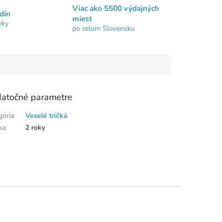
Viac ako 5500 výdajných
dín
miest
vky
po celom Slovensku
atočné parametre
gória
:
Veselé tričká
ka
:
2 roky