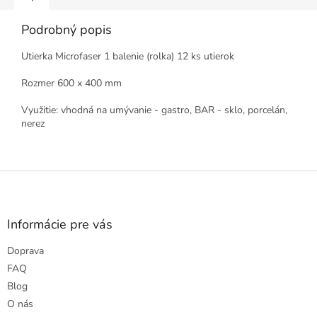
Podrobný popis
Utierka Microfaser 1 balenie (rolka) 12 ks utierok
Rozmer 600 x 400 mm
Využitie:
vhodná na umývanie - gastro, BAR - sklo, porcelán,
nerez
Z
á
p
ä
Informácie pre vás
t
Doprava
i
e
FAQ
Blog
O nás