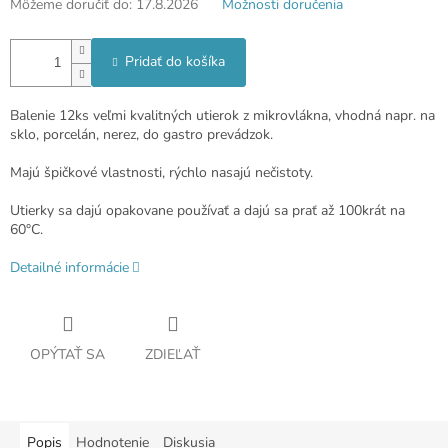
Môžeme doručiť do:
17.8.2026
Možnosti doručenia
Pridať do košíka
Balenie 12ks veľmi kvalitných utierok z mikrovlákna, vhodná napr. na
sklo, porcelán, nerez, do gastro prevádzok.
Majú špičkové vlastnosti, rýchlo nasajú nečistoty.
Utierky sa dajú opakovane používať a dajú sa prať až 100krát na
60°C.
Detailné informácie
OPÝTAŤ SA
ZDIEĽAŤ
Popis
Hodnotenie
Diskusia