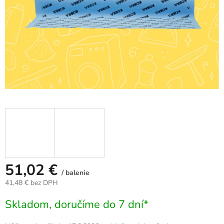
51,02 €
/ balenie
41,48 € bez DPH
Jednotková
Skladom, doručíme do 7 dní*
cena: