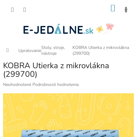
Prejsť
NÁKU
na
obsah
KOŠÍK
Stoly, stroje,
KOBRA Utierka z mikrovlákna
Domov
Upratovanie
nástroje
(299700)
KOBRA Utierka z mikrovlákna
(299700)
Priemerné
Neohodnotené
Podrobnosti hodnotenia
hodnotenie
produktu
je
0,0
z
5
hviezdičiek.