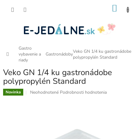
Prejsť
NÁKU
na
obsah
KOŠÍK
Gastro
Veko GN 1/4 ku gastronádobe
Domov
vybavenie a
Gastronádoby
polypropylén Standard
riady
Veko GN 1/4 ku gastronádobe
polypropylén Standard
Priemerné
Neohodnotené
Podrobnosti hodnotenia
Novinka
hodnotenie
produktu
je
0,0
z
5
hviezdičiek.