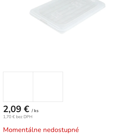
2,09 €
/ ks
1,70 € bez DPH
Jednotková
Momentálne nedostupné
cena: