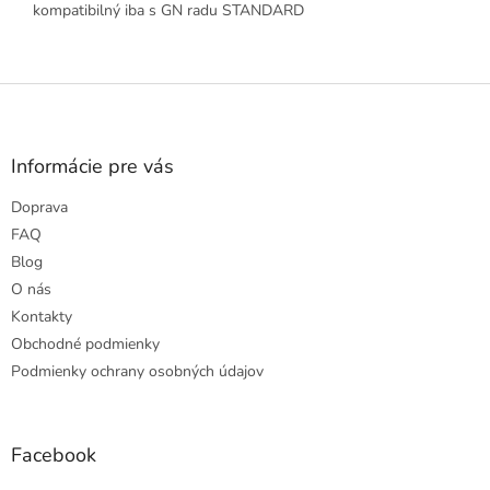
kompatibilný iba s GN radu STANDARD
Z
á
p
ä
Informácie pre vás
t
Doprava
i
e
FAQ
Blog
O nás
Kontakty
Obchodné podmienky
Podmienky ochrany osobných údajov
Facebook