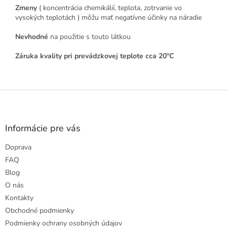
Zmeny
( koncentrácia chemikálií, teplota, zotrvanie vo
vysokých teplotách ) môžu mať negatívne účinky na náradie
Nevhodné
na použitie s touto látkou
Záruka kvality pri prevádzkovej teplote cca 20°C
Z
á
p
ä
Informácie pre vás
t
Doprava
i
e
FAQ
Blog
O nás
Kontakty
Obchodné podmienky
Podmienky ochrany osobných údajov