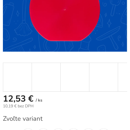
12,53 €
/ ks
10,19 € bez DPH
Jednotková
Zvoľte variant
cena: