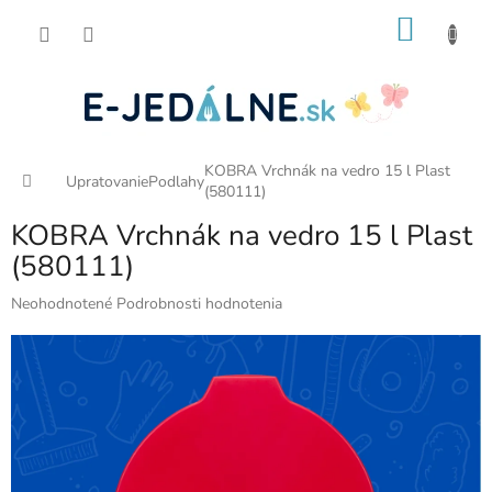
Prejsť
NÁKU
na
obsah
KOŠÍK
KOBRA Vrchnák na vedro 15 l Plast
Domov
Upratovanie
Podlahy
(580111)
KOBRA Vrchnák na vedro 15 l Plast
(580111)
Priemerné
Neohodnotené
Podrobnosti hodnotenia
hodnotenie
produktu
je
0,0
z
5
hviezdičiek.