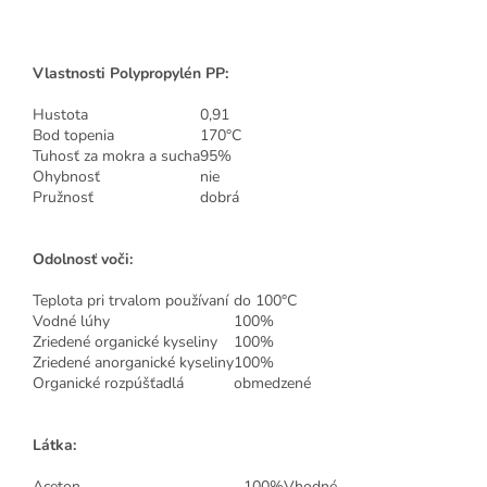
Vlastnosti Polypropylén PP:
Hustota
0,91
Bod topenia
170°C
Tuhosť za mokra a sucha
95%
Ohybnosť
nie
Pružnosť
dobrá
Odolnosť voči:
Teplota pri trvalom používaní
do 100°C
Vodné lúhy
100%
Zriedené organické kyseliny
100%
Zriedené anorganické kyseliny
100%
Organické rozpúšťadlá
obmedzené
Látka:
Aceton
100%
Vhodné