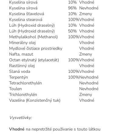
Kyselina sírová
10%
Vhodné
Kyselina sírová
96%
Nevhodné
Kyselina šťavelová
10%
Zmeny
Kyselina stearová
100%
Vhodné
Lúh (Hydroxid draselný)
10%
Vhodné
Lúh (Hydroxid draselný)
50%
Vhodné
Methylalkohol (Methanol)
100%
Vhodné
Minerálny olej
Vhodné
Mydlové čistiace prostriedky
Vhodné
Nafta, mazut
Zmeny
Octan etylnatý (etylacetát)
100%
Vhodné
Rastlinný olej
Vhodné
Slaná voda
100%
Vhodné
Terpentýn
100%
Nevhodné
Tetrachlorethylén
Nevhodné
Toulen
Nevhodné
Trichlorethylén
Zmeny
Vazelína (Konzistenčný tuk)
Vhodné
Vysvetlivky:
Vhodné
na nepretržité používanie s touto látkou