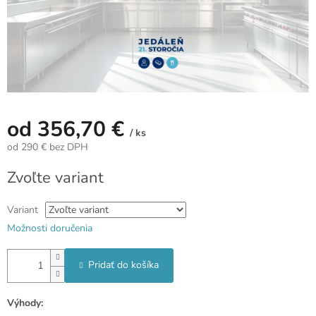
od
356,70 €
/ ks
od
290 €
bez DPH
Jednotková
Zvoľte variant
cena:
Variant
Možnosti doručenia
Pridať do košíka
Výhody: