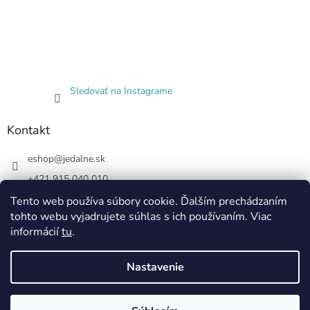
Sledovať na Instagrame
Kontakt
eshop
@
jedalne.sk
+421 915 040 010
Jedalne.sk
Tento web používa súbory cookie. Ďalším prechádzaním
tohto webu vyjadrujete súhlas s ich používaním. Viac
jedalne.sk
informácií
tu
.
Nastavenie
Vytvoril Shoptet