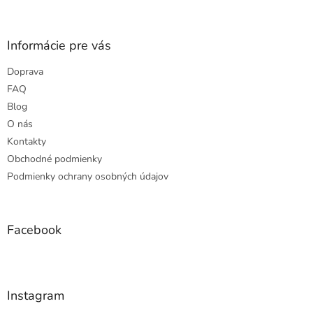
á
p
ä
Informácie pre vás
t
Doprava
i
e
FAQ
Blog
O nás
Kontakty
Obchodné podmienky
Podmienky ochrany osobných údajov
Facebook
Instagram