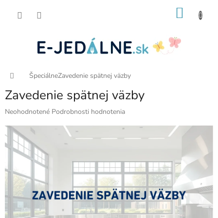
Prejsť
NÁKU
na
obsah
KOŠÍK
Domov
Špeciálne
Zavedenie spätnej väzby
Zavedenie spätnej väzby
Priemerné
Neohodnotené
Podrobnosti hodnotenia
hodnotenie
produktu
je
0,0
z
5
hviezdičiek.