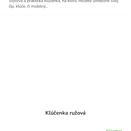
Štýlová a praktická kľúčenka, na ktorú môžete umiestniť svoj
čip, kľúče, či mobilný...
Kľúčenka ružová