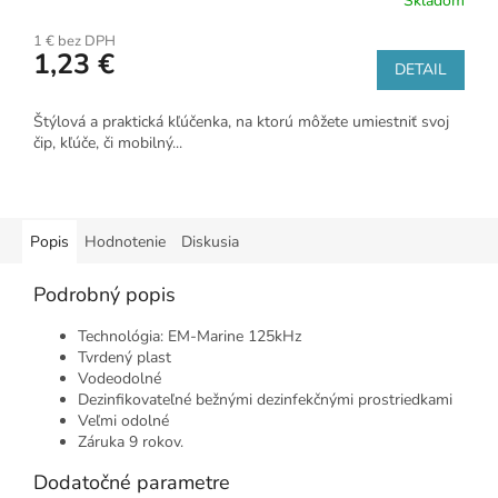
Skladom
1 € bez DPH
1,23 €
DETAIL
Štýlová a praktická kľúčenka, na ktorú môžete umiestniť svoj
čip, kľúče, či mobilný...
Popis
Hodnotenie
Diskusia
Podrobný popis
Technológia: EM-Marine 125kHz
Tvrdený plast
Vodeodolné
Dezinfikovateľné bežnými dezinfekčnými prostriedkami
Veľmi odolné
Záruka 9 rokov.
Dodatočné parametre