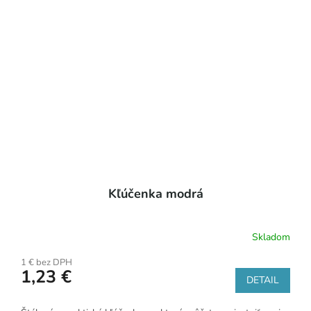
Kľúčenka modrá
Skladom
1 € bez DPH
1,23 €
DETAIL