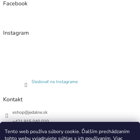
Facebook
Instagram
Sledovať na Instagrame
Kontakt
eshop
@
jedalne.sk
+421 915 040 010
Jedalne.sk
Tento web používa súbory cookie. Ďalším prechádzaním
tohto webu vyjadrujete súhlas s ich používaním. Viac
jedalne.sk