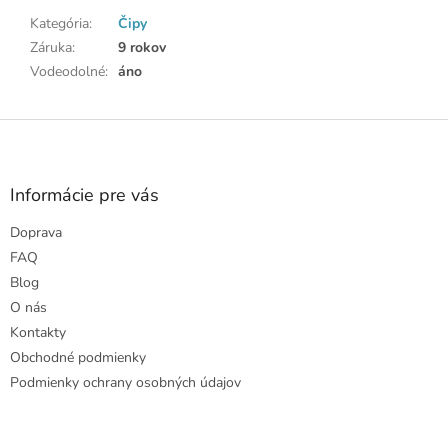
Kategória
:
Čipy
Záruka
:
9 rokov
Vodeodolné
:
áno
Z
á
p
ä
Informácie pre vás
t
Doprava
i
e
FAQ
Blog
O nás
Kontakty
Obchodné podmienky
Podmienky ochrany osobných údajov