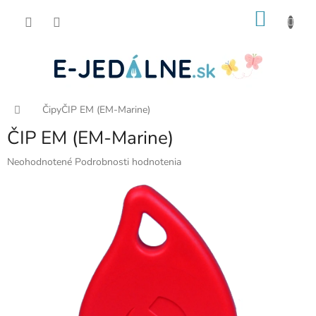
Prejsť
NÁKU
na
obsah
KOŠÍK
Domov
Čipy
ČIP EM (EM-Marine)
ČIP EM (EM-Marine)
Priemerné
Neohodnotené
Podrobnosti hodnotenia
hodnotenie
produktu
je
0,0
z
5
hviezdičiek.