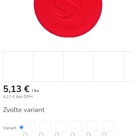
5,13 €
/ ks
4,17 € bez DPH
Jednotková
Zvoľte variant
cena:
Variant