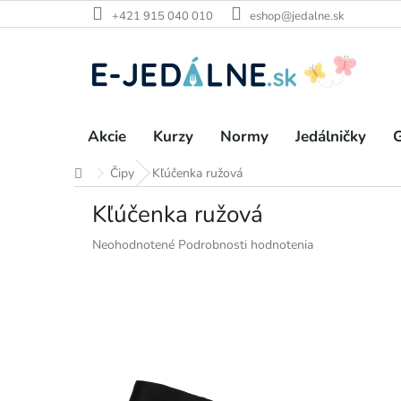
Prejsť
+421 915 040 010
eshop@jedalne.sk
na
obsah
Akcie
Kurzy
Normy
Jedálničky
G
Čipy
Kľúčenka ružová
Domov
Kľúčenka ružová
Priemerné
Neohodnotené
Podrobnosti hodnotenia
hodnotenie
produktu
je
0,0
z
5
hviezdičiek.