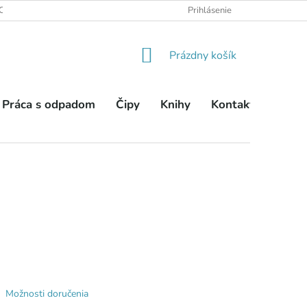
OBCHODNÉ PODMIENKY
PODMIENKY OCHRANY OSOBNÝCH ÚDA
Prihlásenie
NÁKUPNÝ
Prázdny košík
KOŠÍK
Práca s odpadom
Čipy
Knihy
Kontakty
Možnosti doručenia