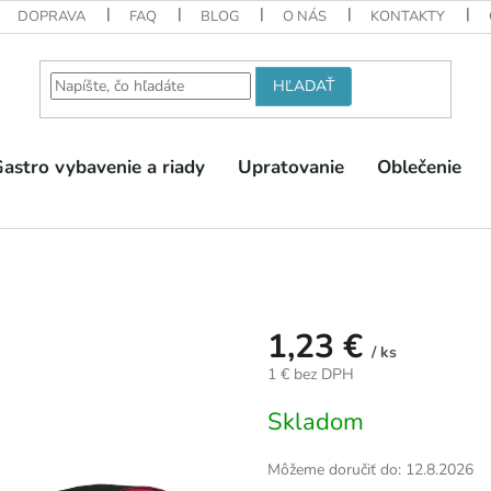
DOPRAVA
FAQ
BLOG
O NÁS
KONTAKTY
HĽADAŤ
astro vybavenie a riady
Upratovanie
Oblečenie
1,23 €
/ ks
1 € bez DPH
Jednotková
Skladom
cena:
Môžeme doručiť do:
12.8.2026