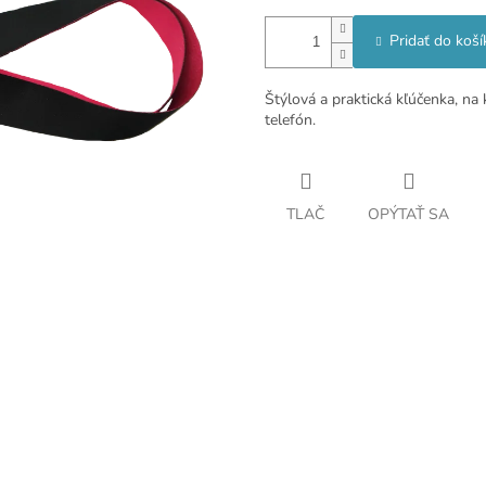
Pridať do koší
Štýlová a praktická kľúčenka, na 
telefón.
TLAČ
OPÝTAŤ SA