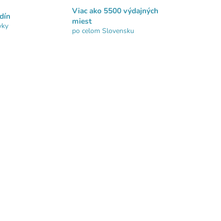
Viac ako 5500 výdajných
dín
miest
vky
po celom Slovensku