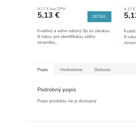
4,17 € bez DPH
4,17 €
5,13 €
5,1
DETAIL
Kvalitný a veľmi odolný čip so zárukou
Kvalit
9 rokov, pre identifikáciu vášho
9 roko
stravníka,...
stravní
Popis
Hodnotenie
Diskusia
Podrobný popis
Popis produktu nie je dostupný
Z
á