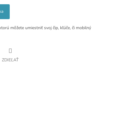
ka
ktorú môžete umiestniť svoj čip, kľúče, či mobilný
ZDIEĽAŤ