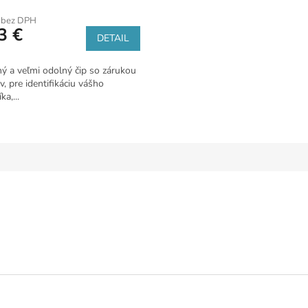
 bez DPH
3 €
DETAIL
ný a veľmi odolný čip so zárukou
v, pre identifikáciu vášho
ka,...