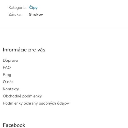
Kategória
:
Čipy
Záruka
:
9 rokov
Z
á
p
ä
Informácie pre vás
t
Doprava
i
e
FAQ
Blog
O nás
Kontakty
Obchodné podmienky
Podmienky ochrany osobných údajov
Facebook