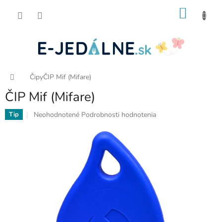
Prejsť
NÁKU
na
obsah
KOŠÍK
Domov
Čipy
ČIP Mif (Mifare)
ČIP Mif (Mifare)
Priemerné
Neohodnotené
Podrobnosti hodnotenia
Tip
hodnotenie
produktu
je
0,0
z
5
hviezdičiek.