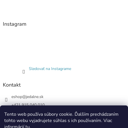
Instagram
Sledovať na Instagrame
Kontakt
eshop
@
jedalne.sk
+421 915 040 010
Jedalne.sk
Tento web používa súbory cookie. Ďalším prechádzaním
tohto webu vyjadrujete súhlas s ich používaním. Viac
jedalne.sk
informácií
tu
.