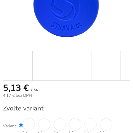
5,13 €
/ ks
4,17 € bez DPH
Jednotková
Zvoľte variant
cena:
Variant