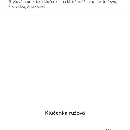
Štýlová a praktická kľúčenka, na ktorú môžete umiestniť svoj
čip, kľúče, či mobilný...
Kľúčenka ružová