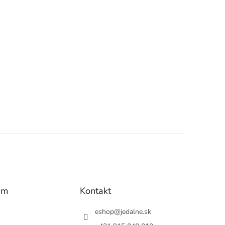
am
Kontakt
eshop
@
jedalne.sk