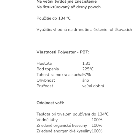
Na veľmi tvrdošijné znečistenie
Na štruktúrovaný až drsný povrch
Použitie do 134 °C
Využitie: vhodná na drhnutie a
čistenie rohlíkovacíc
Vlastnosti Polyester - PBT:
Hustota
1,31
Bod topenia
225°C
Tuhosť za mokra a sucha
97%
Ohybnosť
áno
Pružnosť
veľmi dobrá
Odolnosť voči:
Teplota pri trvalom používaní
do 134°C
Vodné lúhy
100%
Zriedené organické kyseliny
100%
Zriedené anorganické kyseliny
100%