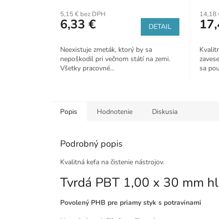
5,15 € bez DPH
14,18 
6,33 €
17,
DETAIL
Neexistuje zmeták, ktorý by sa
Kvalit
nepoškodil pri večnom státí na zemi.
zavese
Všetky pracovné...
sa použ
Popis
Hodnotenie
Diskusia
Podrobný popis
Kvalitná kefa na čistenie nástrojov.
Tvrdá PBT 1,00 x 30 mm h
Povolený PHB pre priamy styk s potravinami