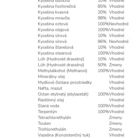
Kyselina dusičná
10%
Vhodné
Kyselina fosforečná
85%
Vhodné
Kyselina kvasná
20%
Vhodné
Kyselina mravčia
98%
Vhodné
Kyselina octová
100%
Nevhodné
Kyselina olejová
100%
Vhodné
Kyselina sírová
10%
Vhodné
Kyselina sírová
96%
Nevhodné
Kyselina šťavelová
10%
Vhodné
Kyselina stearová
100%
Vhodné
Lúh (Hydroxid draselný)
10%
Vhodné
Lúh (Hydroxid draselný)
50%
Zmeny
Methylalkohol (Methanol)
100%
Vhodné
Minerálny olej
Vhodné
Mydlové čistiace prostriedky
Vhodné
Nafta, mazut
Vhodné
Octan etylnatý (etylacetát)
100%
Vhodné
Rastlinný olej
Vhodné
Slaná voda
100%
Vhodné
Terpentýn
100%
Vhodné
Tetrachlorethylén
Zmeny
Toulen
Zmeny
Trichlorethylén
Zmeny
Vazelína (Konzistenčný tuk)
Vhodné