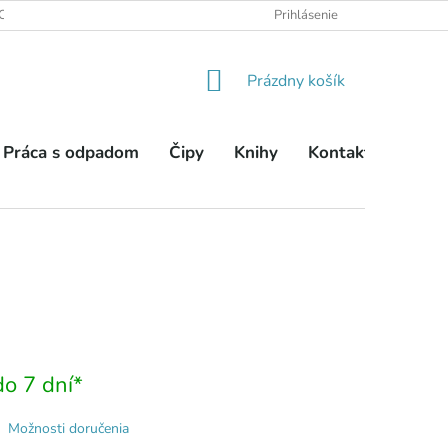
OBCHODNÉ PODMIENKY
PODMIENKY OCHRANY OSOBNÝCH ÚDA
Prihlásenie
NÁKUPNÝ
Prázdny košík
KOŠÍK
Práca s odpadom
Čipy
Knihy
Kontakty
o 7 dní*
Možnosti doručenia