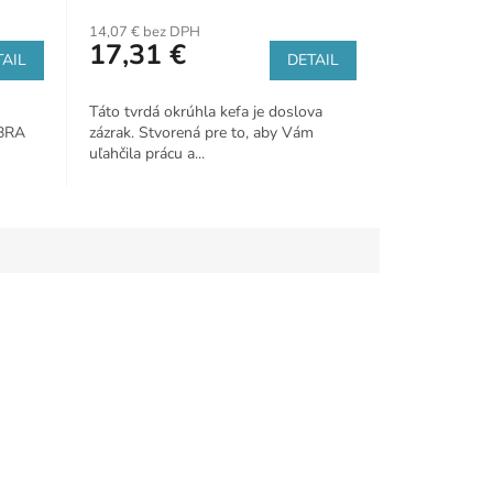
14,07 € bez DPH
17,31 €
AIL
DETAIL
Táto tvrdá okrúhla kefa je doslova
OBRA
zázrak. Stvorená pre to, aby Vám
uľahčila prácu a...