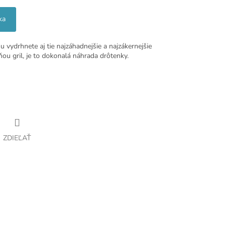
ka
u vydrhnete aj tie najzáhadnejšie a najzákernejšie
s ňou gril, je to dokonalá náhrada drôtenky.
ZDIEĽAŤ