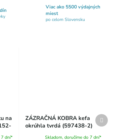
Viac ako 5500 výdajných
dín
miest
vky
po celom Slovensku
Ďalší
tu na
ZÁZRAČNÁ KOBRA kefa
produkt
152-
okrúhla tvrdá (597438-2)
7 dní*
Skladom, doručíme do 7 dní*