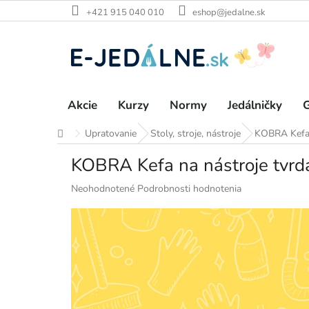
Prejsť
+421 915 040 010
eshop@jedalne.sk
na
obsah
Akcie
Kurzy
Normy
Jedálničky
G
Upratovanie
Stoly, stroje, nástroje
KOBRA Kefa 
Domov
KOBRA Kefa na nástroje tvrd
Priemerné
Neohodnotené
Podrobnosti hodnotenia
hodnotenie
produktu
je
0,0
z
5
hviezdičiek.