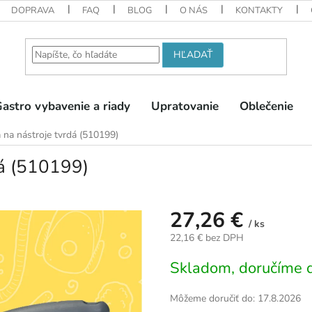
DOPRAVA
FAQ
BLOG
O NÁS
KONTAKTY
HĽADAŤ
astro vybavenie a riady
Upratovanie
Oblečenie
na nástroje tvrdá (510199)
á (510199)
27,26 €
/ ks
22,16 € bez DPH
Jednotková
Skladom, doručíme d
cena:
Môžeme doručiť do:
17.8.2026