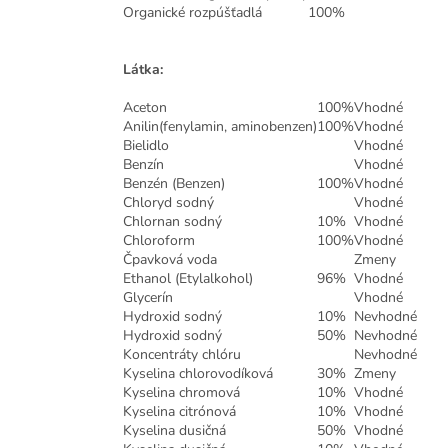
Organické rozpúšťadlá
100%
Látka:
Aceton
100%
Vhodné
Anilin(fenylamin, aminobenzen)
100%
Vhodné
Bielidlo
Vhodné
Benzín
Vhodné
Benzén (Benzen)
100%
Vhodné
Chloryd sodný
Vhodné
Chlornan sodný
10%
Vhodné
Chloroform
100%
Vhodné
Čpavková voda
Zmeny
Ethanol (Etylalkohol)
96%
Vhodné
Glycerín
Vhodné
Hydroxid sodný
10%
Nevhodné
Hydroxid sodný
50%
Nevhodné
Koncentráty chlóru
Nevhodné
Kyselina chlorovodíková
30%
Zmeny
Kyselina chromová
10%
Vhodné
Kyselina citrónová
10%
Vhodné
Kyselina dusičná
50%
Vhodné