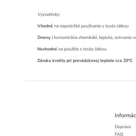
Vysvetlivky:
Vhodné
na nepretržité používanie s touto látkou
Zmeny
( koncentrácia chemikálií, teplota, zotrvanie
Nevhodné
na použitie s touto látkou
Záruka kvality pri prevádzkovej teplote cca 20°C
Z
á
p
ä
t
Informác
i
e
Doprava
FAQ