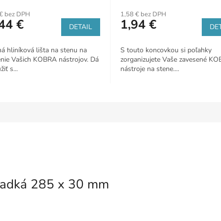
€ bez DPH
1,58 € bez DPH
44 €
1,94 €
DETAIL
DET
ná hliníková lišta na stenu na
S touto koncovkou si poľahky
nie Vašich KOBRA nástrojov. Dá
zorganizujete Vaše zavesené K
iť s...
nástroje na stene....
ladká 285 x 30 mm