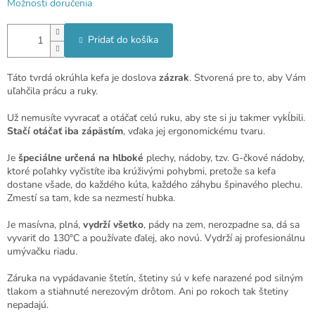
Možnosti doručenia
Pridať do košíka
Táto tvrdá okrúhla kefa je doslova
zázrak
. Stvorená pre to, aby Vám
uľahčila prácu a ruky.
Už nemusíte vyvracať a otáčať celú ruku, aby ste si ju takmer vykĺbili.
Stačí otáčať iba zápästím
, vďaka jej ergonomickému tvaru.
Je
špeciálne určená na hlboké
plechy, nádoby, tzv. G-čkové nádoby,
ktoré poľahky vyčistíte iba krúživými pohybmi, pretože sa kefa
dostane všade, do každého kúta, každého záhybu špinavého plechu.
Zmestí sa tam, kde sa nezmestí hubka.
Je masívna, plná,
vydrží všetko
, pády na zem, nerozpadne sa, dá sa
vyvariť do 130°C a používate ďalej, ako novú. Vydrží aj profesionálnu
umývačku riadu.
Záruka na vypádavanie štetín, štetiny sú v kefe narazené pod silným
tlakom a stiahnuté nerezovým drôtom. Ani po rokoch tak štetiny
nepadajú.