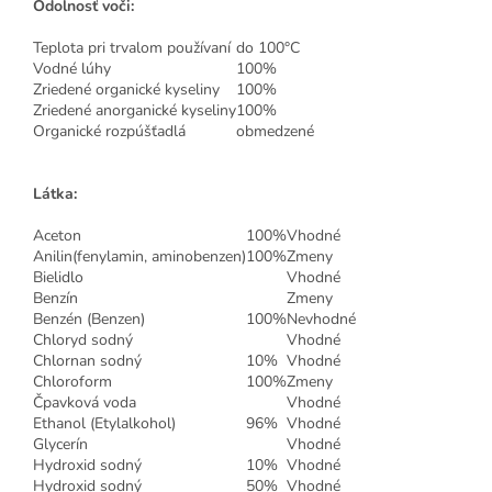
Odolnosť voči:
Teplota pri trvalom používaní
do 100°C
Vodné lúhy
100%
Zriedené organické kyseliny
100%
Zriedené anorganické kyseliny
100%
Organické rozpúšťadlá
obmedzené
Látka:
Aceton
100%
Vhodné
Anilin(fenylamin, aminobenzen)
100%
Zmeny
Bielidlo
Vhodné
Benzín
Zmeny
Benzén (Benzen)
100%
Nevhodné
Chloryd sodný
Vhodné
Chlornan sodný
10%
Vhodné
Chloroform
100%
Zmeny
Čpavková voda
Vhodné
Ethanol (Etylalkohol)
96%
Vhodné
Glycerín
Vhodné
Hydroxid sodný
10%
Vhodné
Hydroxid sodný
50%
Vhodné