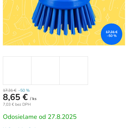
17,31 €
–50 %
17,31 €
–50 %
8,65 €
/ ks
7,03 € bez DPH
Jednotková
Odosielame od 27.8.2025
cena: