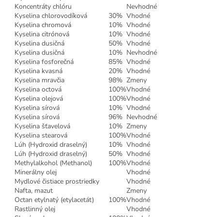
Koncentráty chlóru
Nevhodné
Kyselina chlorovodíková
30%
Vhodné
Kyselina chromová
10%
Vhodné
Kyselina citrónová
10%
Vhodné
Kyselina dusičná
50%
Vhodné
Kyselina dusičná
10%
Nevhodné
Kyselina fosforečná
85%
Vhodné
Kyselina kvasná
20%
Vhodné
Kyselina mravčia
98%
Zmeny
Kyselina octová
100%
Vhodné
Kyselina olejová
100%
Vhodné
Kyselina sírová
10%
Vhodné
Kyselina sírová
96%
Nevhodné
Kyselina šťavelová
10%
Zmeny
Kyselina stearová
100%
Vhodné
Lúh (Hydroxid draselný)
10%
Vhodné
Lúh (Hydroxid draselný)
50%
Vhodné
Methylalkohol (Methanol)
100%
Vhodné
Minerálny olej
Vhodné
Mydlové čistiace prostriedky
Vhodné
Nafta, mazut
Zmeny
Octan etylnatý (etylacetát)
100%
Vhodné
Rastlinný olej
Vhodné