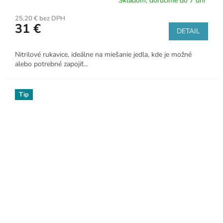
Skladom, doručíme do 7 dní*
25,20 € bez DPH
31 €
DETAIL
Nitrilové rukavice, ideálne na miešanie jedla, kde je možné
alebo potrebné zapojiť...
Tip