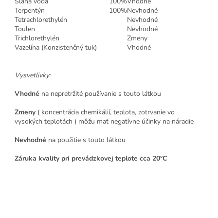
Slaná voda
100%
Vhodné
Terpentýn
100%
Nevhodné
Tetrachlorethylén
Nevhodné
Toulen
Nevhodné
Trichlorethylén
Zmeny
Vazelína (Konzistenčný tuk)
Vhodné
Vysvetlivky:
Vhodné
na nepretržité používanie s touto látkou
Zmeny
( koncentrácia chemikálií, teplota, zotrvanie vo
vysokých teplotách ) môžu mať negatívne účinky na náradie
Nevhodné
na použitie s touto látkou
Záruka kvality pri prevádzkovej teplote cca 20°C
Z
á
p