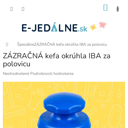
Prejsť
NÁKU
na
obsah
KOŠÍK
Domov
Špeciálne
ZÁZRAČNÁ kefa okrúhla IBA za polovicu
ZÁZRAČNÁ kefa okrúhla IBA za
polovicu
Priemerné
Neohodnotené
Podrobnosti hodnotenia
hodnotenie
produktu
je
0,0
z
5
hviezdičiek.