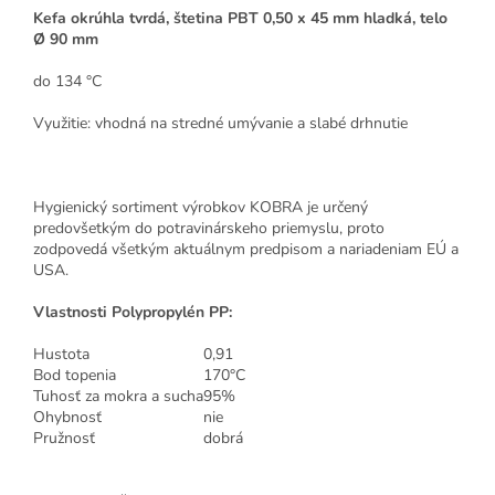
Kefa okrúhla tvrdá, štetina PBT 0,50 x 45 mm hladká, telo
Ø 90 mm
do 134 °C
Využitie: vhodná na stredné umývanie a slabé drhnutie
Hygienický sortiment výrobkov KOBRA je určený
predovšetkým do potravinárskeho priemyslu, proto
zodpovedá všetkým aktuálnym predpisom a nariadeniam EÚ a
USA.
Vlastnosti Polypropylén PP:
Hustota
0,91
Bod topenia
170°C
Tuhosť za mokra a sucha
95%
Ohybnosť
nie
Pružnosť
dobrá