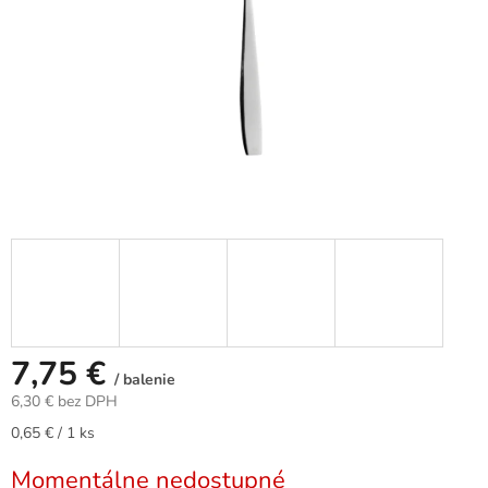
7,75 €
/ balenie
6,30 € bez DPH
Jednotková
0,65 € / 1 ks
cena:
Momentálne nedostupné