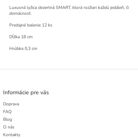
Luxusná lyžica dezertná SMART, ktorá rozžiari každú jedáleň, či
domácnosť.
Predajné balenie 12 ks
Dĺžka 18 cm
Hrúbka 0,3 cm
Z
á
p
ä
Informácie pre vás
t
Doprava
i
e
FAQ
Blog
O nás
Kontakty