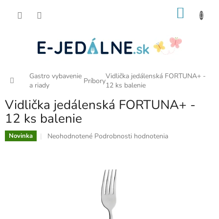
Prejsť
NÁKU
na
obsah
KOŠÍK
Gastro vybavenie
Vidlička jedálenská FORTUNA+ -
Domov
Príbory
a riady
12 ks balenie
Vidlička jedálenská FORTUNA+ -
12 ks balenie
Priemerné
Neohodnotené
Podrobnosti hodnotenia
Novinka
hodnotenie
produktu
je
0,0
z
5
hviezdičiek.