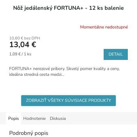
Nôž jedálenský FORTUNA+ - 12 ks balenie
Momentálne nedostupné
10,60 € bez DPH
13,04 €
Jednotková
1,09 € / 1 ks
DETAIL
cena:
FORTUNA+ nerezové príbory. Skvelý pomer kvality a ceny,
ideálna stredná cesta medzi...
ZOBRAZIŤ VŠETKY SÚVISIACE PRODUKTY
Popis
Hodnotenie
Diskusia
Podrobný popis