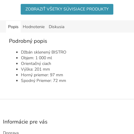
ZOBRAZIŤ VŠETKY SÚVISIACE PRODUKTY
Popis
Hodnotenie
Diskusia
Podrobný popis
Džbán sklenený BISTRO
Objem: 1 000 ml
Orientačný ciach
Výška: 201 mm
Horný priemer: 97 mm
Spodný Priemer: 72 mm
Z
á
p
ä
Informácie pre vás
t
Doprava