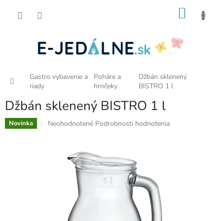
Prejsť
NÁKU
na
obsah
KOŠÍK
Gastro vybavenie a
Poháre a
Džbán sklenený
Domov
riady
hrnčeky
BISTRO 1 l
Džbán sklenený BISTRO 1 l
Priemerné
Neohodnotené
Podrobnosti hodnotenia
Novinka
hodnotenie
produktu
je
0,0
z
5
hviezdičiek.