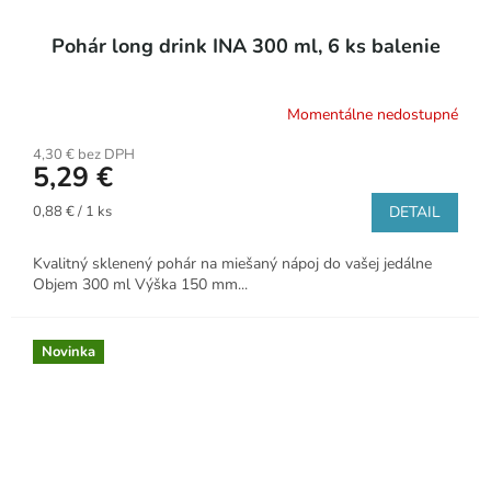
Pohár long drink INA 300 ml, 6 ks balenie
Momentálne nedostupné
4,30 € bez DPH
5,29 €
Jednotková
0,88 € / 1 ks
DETAIL
cena:
Kvalitný sklenený pohár na miešaný nápoj do vašej jedálne
Objem 300 ml Výška 150 mm...
Novinka