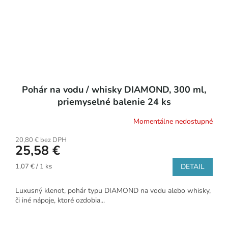
Pohár na vodu / whisky DIAMOND, 300 ml,
priemyselné balenie 24 ks
Momentálne nedostupné
20,80 € bez DPH
25,58 €
Jednotková
1,07 € / 1 ks
DETAIL
cena:
Luxusný klenot, pohár typu DIAMOND na vodu alebo whisky,
či iné nápoje, ktoré ozdobia...