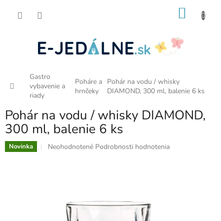
Prejsť
NÁKU
na
obsah
KOŠÍK
Gastro
Poháre a
Pohár na vodu / whisky
Domov
vybavenie a
hrnčeky
DIAMOND, 300 ml, balenie 6 ks
riady
Pohár na vodu / whisky DIAMOND,
300 ml, balenie 6 ks
Priemerné
Neohodnotené
Podrobnosti hodnotenia
Novinka
hodnotenie
produktu
je
0,0
z
5
hviezdičiek.