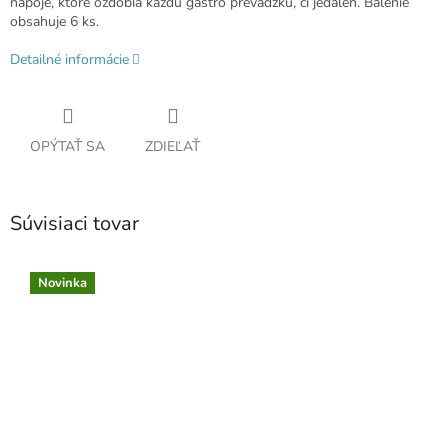
nápoje, ktoré ozdobia každú gastro prevádzku, či jedáleň. Balenie
obsahuje 6 ks.
Detailné informácie
OPÝTAŤ SA
ZDIEĽAŤ
Súvisiaci tovar
Novinka