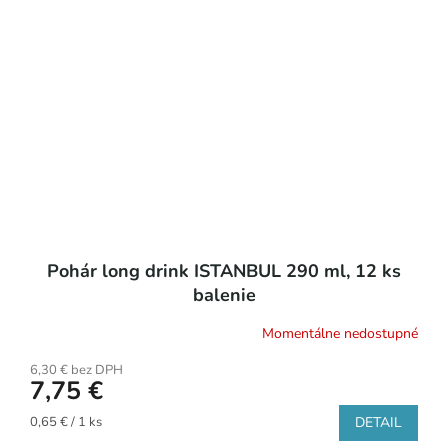
Pohár long drink ISTANBUL 290 ml, 12 ks
balenie
Momentálne nedostupné
6,30 € bez DPH
7,75 €
Jednotková
0,65 € / 1 ks
DETAIL
cena: