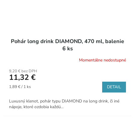
Pohár long drink DIAMOND, 470 ml, balenie
6 ks
Momentálne nedostupné
9,20 € bez DPH
11,32 €
Jednotková
1,89 € / 1 ks
DETAIL
cena:
Luxusný klenot, pohár typu DIAMOND na long drink, či iné
nápoje, ktoré ozdobia každú...