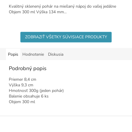
Kvalitný sklenený pohár na miešaný nápoj do vašej jedálne
Objem 300 ml Výška 134 mm...
ZOBRAZIŤ VŠETKY SÚVISIACE PRODUKTY
Popis
Hodnotenie
Diskusia
Podrobný popis
Priemer 8,4 cm
Výška 9,3 cm
Hmotnosť 300g (jeden pohár)
Balenie obsahuje 6 ks
Objem 300 ml
Z
á
p