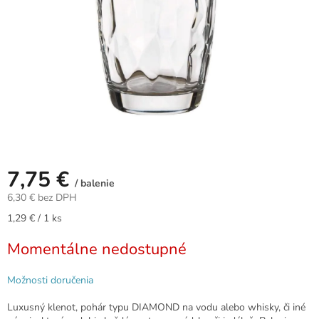
7,75 €
/ balenie
6,30 € bez DPH
Jednotková
1,29 € / 1 ks
cena:
Momentálne nedostupné
Možnosti doručenia
Luxusný klenot, pohár typu DIAMOND na vodu alebo whisky, či iné