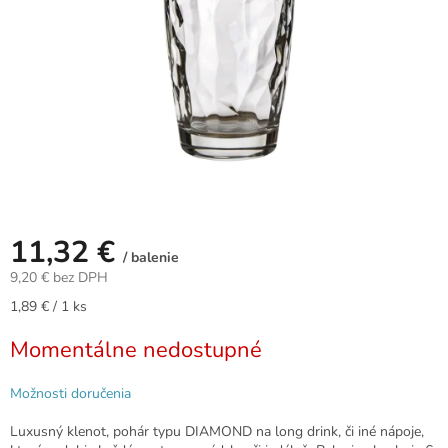
11,32 €
/ balenie
9,20 € bez DPH
Jednotková
1,89 € / 1 ks
cena:
Momentálne nedostupné
Možnosti doručenia
Luxusný klenot, pohár typu DIAMOND na long drink, či iné nápoje,