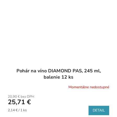
Pohár na víno DIAMOND PAS, 245 ml,
balenie 12 ks
Momentálne nedostupné
20,90 € bez DPH
25,71 €
Jednotková
2,14 € / 1 ks
DETAIL
cena: