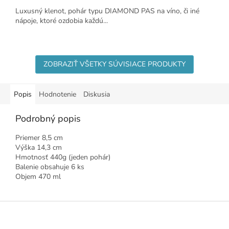
Luxusný klenot, pohár typu DIAMOND PAS na víno, či iné
nápoje, ktoré ozdobia každú...
ZOBRAZIŤ VŠETKY SÚVISIACE PRODUKTY
Popis
Hodnotenie
Diskusia
Podrobný popis
Priemer 8,5 cm
Výška 14,3 cm
Hmotnosť 440g (jeden pohár)
Balenie obsahuje 6 ks
Objem 470 ml
Z
á
p