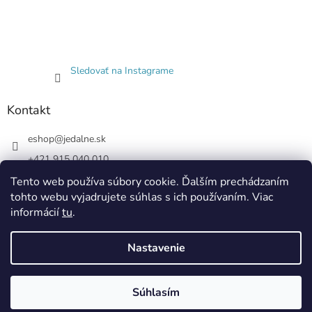
Sledovať na Instagrame
Kontakt
eshop
@
jedalne.sk
+421 915 040 010
Jedalne.sk
Tento web používa súbory cookie. Ďalším prechádzaním
tohto webu vyjadrujete súhlas s ich používaním. Viac
jedalne.sk
informácií
tu
.
Nastavenie
Vytvoril Shoptet
Súhlasím
Copyright 2026
Jedálne.sk
. Všetky práva vyhradené.