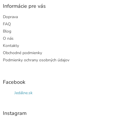
ä
Informácie pre vás
t
Doprava
i
e
FAQ
Blog
O nás
Kontakty
Obchodné podmienky
Podmienky ochrany osobných údajov
Facebook
Jedálne.sk
Instagram