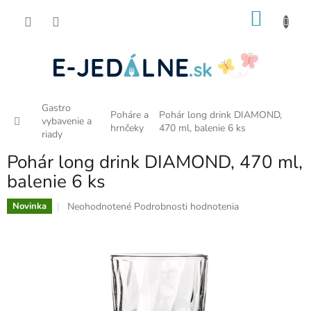
Prejsť
NÁKU
na
obsah
KOŠÍK
Gastro
Poháre a
Pohár long drink DIAMOND,
Domov
vybavenie a
hrnčeky
470 ml, balenie 6 ks
riady
Pohár long drink DIAMOND, 470 ml,
balenie 6 ks
Priemerné
Neohodnotené
Podrobnosti hodnotenia
Novinka
hodnotenie
produktu
je
0,0
z
5
hviezdičiek.