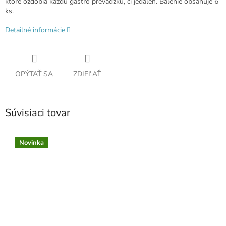
ktoré ozdobia každú gastro prevádzku, či jedáleň. Balenie obsahuje 6
ks.
Detailné informácie
OPÝTAŤ SA
ZDIEĽAŤ
Súvisiaci tovar
Novinka