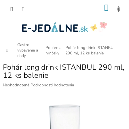
Prejsť
NÁKU
na
obsah
KOŠÍK
Gastro
Poháre a
Pohár long drink ISTANBUL
Domov
vybavenie a
hrnčeky
290 ml, 12 ks balenie
riady
Pohár long drink ISTANBUL 290 ml,
12 ks balenie
Priemerné
Neohodnotené
Podrobnosti hodnotenia
hodnotenie
produktu
je
0,0
z
5
hviezdičiek.