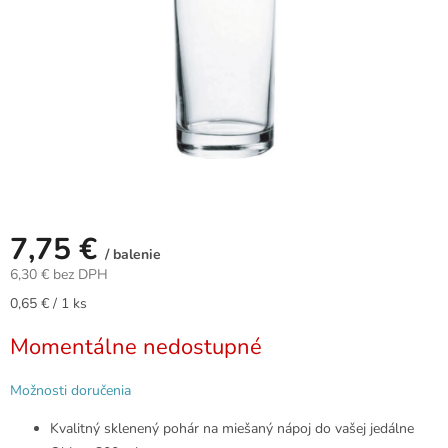
7,75 €
/ balenie
6,30 € bez DPH
Jednotková
0,65 € / 1 ks
cena:
Momentálne nedostupné
Možnosti doručenia
Kvalitný sklenený pohár na miešaný nápoj do vašej jedálne