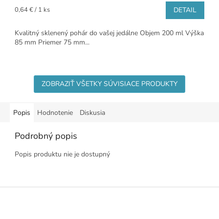
Jednotková
0,64 € / 1 ks
DETAIL
cena:
Kvalitný sklenený pohár do vašej jedálne Objem 200 ml Výška
85 mm Priemer 75 mm...
ZOBRAZIŤ VŠETKY SÚVISIACE PRODUKTY
Popis
Hodnotenie
Diskusia
Podrobný popis
Popis produktu nie je dostupný
Z
á
p