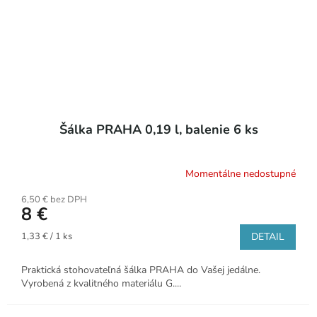
Šálka PRAHA 0,19 l, balenie 6 ks
Momentálne nedostupné
6,50 € bez DPH
8 €
Jednotková
1,33 € / 1 ks
DETAIL
cena:
Praktická stohovateľná šálka PRAHA do Vašej jedálne.
Vyrobená z kvalitného materiálu G....